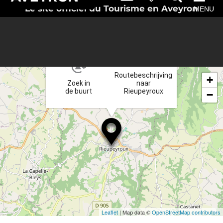
Le site officiel du Tourisme en Aveyron
MENU
×
Routebeschrijving
+
Zoek in
naar
de buurt
Rieupeyroux
−
Leaflet
| Map data ©
OpenStreetMap contributors