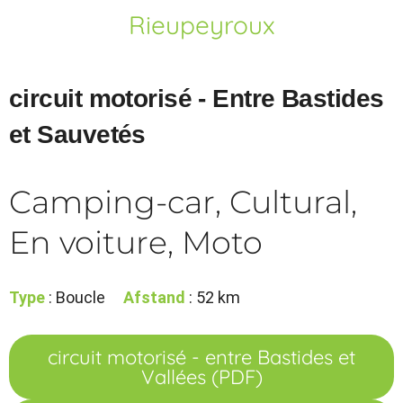
Rieupeyroux
circuit motorisé - Entre Bastides
et Sauvetés
Camping-car, Cultural,
En voiture, Moto
Type
: Boucle
Afstand
: 52 km
circuit motorisé - entre Bastides et
Vallées (PDF)