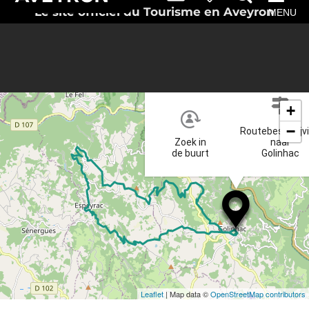
Le site officiel du Tourisme en Aveyron
MENU
+
−
Routebeschrijv
Zoek in
naar
de buurt
Golinhac
Leaflet
| Map data ©
OpenStreetMap contributors