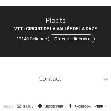
Plaats
VTT : CIRCUIT DE LA VALLÉE DE LA DAZE
12140 Golinhac
Obtenir l'itinéraire
Contact
A
o
m
DELEN :
E-MAIL
MESSENGER
FACEBOOK
MEER