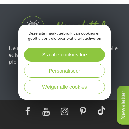
l
c
Deze site maakt gebruik van cookies en
geeft u controle over wat u wilt activeren
Ne manquez pas notre newsletter mensuelle
Sta alle cookies toe
et laissez-vous inspirer pour profiter
pleinement de votre séjour en Aveyron.
Personaliseer
Je m'abonne ici
Weiger alle cookies
Newsletter