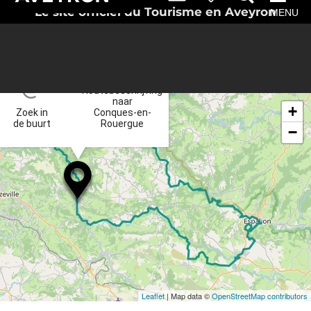
Le site officiel du Tourisme en Aveyron
MENU
×
Routebeschrijving
naar
+
Zoek in
Conques-en-
de buurt
Rouergue
−
Leaflet
| Map data ©
OpenStreetMap contributors