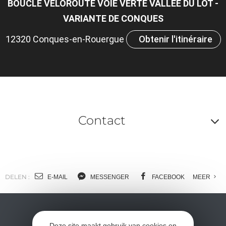
BOUCLE VÉLOROUTE VOIE VERTE VALLÉE DU LOT -
VARIANTE DE CONQUES
12320 Conques-en-Rouergue
Obtenir l'itinéraire
Contact
A
o
m
DELEN :
E-MAIL
MESSENGER
FACEBOOK
MEER
l
c
Deze site maakt gebruik van cookies en