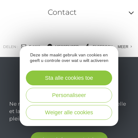
Contact
A
o
m
DELEN :
E-MAIL
MESSENGER
FACEBOOK
MEER
Deze site maakt gebruik van cookies en
l
geeft u controle over wat u wilt activeren
c
Sta alle cookies toe
Personaliseer
Ne manquez pas notre newsletter mensuelle
et laissez-vous inspirer pour profiter
Weiger alle cookies
pleinement de votre séjour en Aveyron.