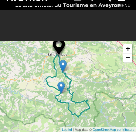
Le site officiel du Tourisme en Aveyron
MENU
Routebeschrijving
Zoek in
naar
de buurt
Saint-Affrique
+
−
Leaflet
| Map data ©
OpenStreetMap contributors