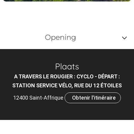
Opening
Af
o
Plaats
m
A TRAVERS LE ROUGIER : CYCLO - DÉPART :
le
STATION SERVICE VÉLO, RUE DU 12 ÉTOILES
ou
12400 Saint-Affrique
Obtenir l'itinéraire
et
ta