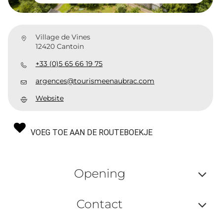
Village de Vines
12420 Cantoin
+33 (0)5 65 66 19 75
argences@tourismeenaubrac.com
Website
VOEG TOE AAN DE ROUTEBOEKJE
Opening
Af
Contact
ou