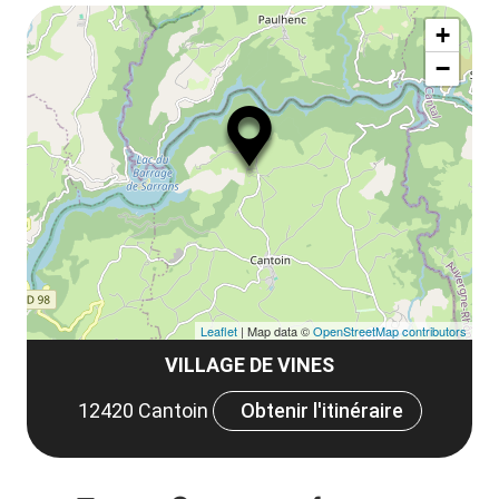
Af
ma
+
ou
le
−
ma
ou
le
et
co
tar
Leaflet
| Map data ©
OpenStreetMap contributors
VILLAGE DE VINES
12420 Cantoin
Obtenir l'itinéraire