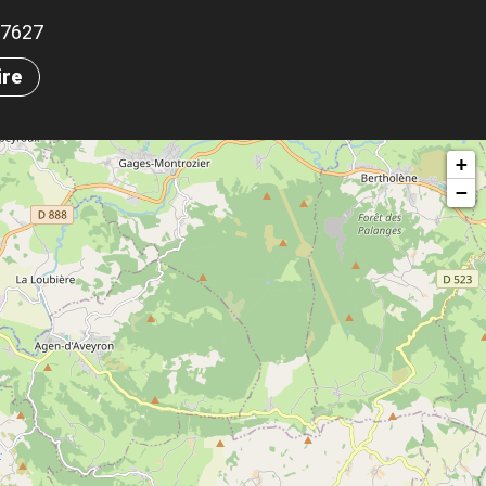
.57627
ire
+
−