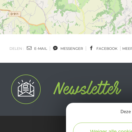
DELEN :
E-MAIL
MESSENGER
FACEBOOK
MEE
Deze s
Weiger alle cooki