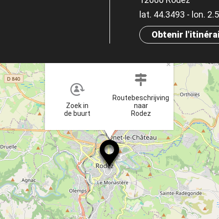
lat. 44.3493 - lon. 2
Obtenir l'itinéra
×
Routebeschrijving
Zoek in
naar
de buurt
Rodez