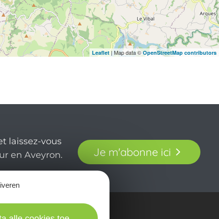
| Map data ©
Leaflet
OpenStreetMap contributors
t laissez-vous
Je m'abonne ici
our en Aveyron.
tiveren
ta alle cookies toe