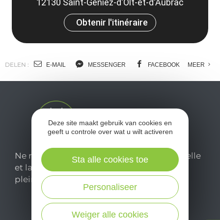
12130 Saint-Geniez-d'Olt-et-d'Aubrac
Obtenir l'itinéraire
DELEN :
E-MAIL
MESSENGER
FACEBOOK
MEER
Deze site maakt gebruik van cookies en
geeft u controle over wat u wilt activeren
Ne manquez pas notre newsletter mensuelle
Sta alle cookies toe
et laissez-vous inspirer pour profiter
pleinement de votre séjour en Aveyron.
Personaliseer
Je m'abonne ici
Weiger alle cookies