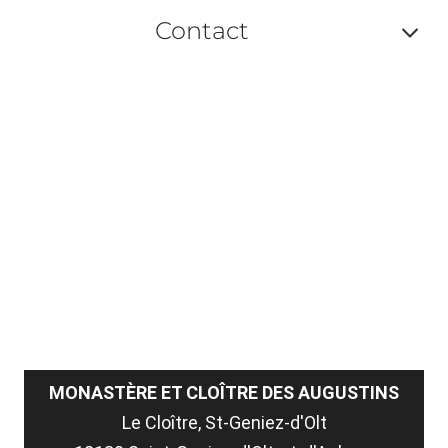
Af
ma
Contact
ou
le
Af
ma
la
ou
le
ma
la
le
co
MONASTÈRE ET CLOÎTRE DES AUGUSTINS
Le Cloître, St-Geniez-d'Olt