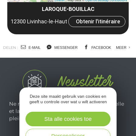
LAROQUE-BOUILLAC
12300 Livinhac-le-Haut
Obtenir l'itinéraire
DELEN :
E-MAIL
MESSENGER
FACEBOOK
MEER
Deze site maakt gebruik van cookies en
geeft u controle over wat u wilt activeren
Ne manquez pas notre newsletter mensuelle
et laissez-vous inspirer pour profiter
pleinement de votre séjour en Aveyron.
Sta alle cookies toe
Personaliseer