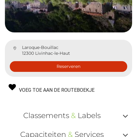
Laroque-Bouillac
12300 Livinhac-le-Haut
Reserveren
VOEG TOE AAN DE ROUTEBOEKJE
Classements
&
Labels
Af
Capaciteiten
&
Services