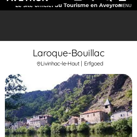
Le site officiel du Tourisme en Aveyron
MENU
Laroque-Bouillac
Livinhac-le-Haut
Erfgoed