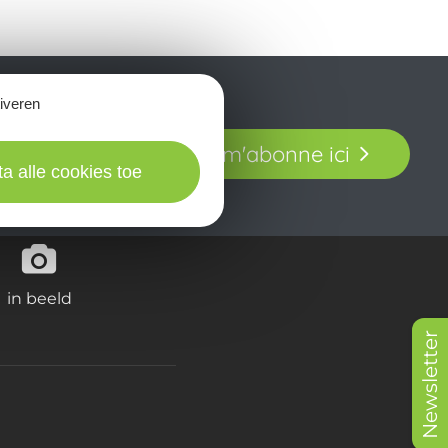
tiveren
t laissez-vous
Je m'abonne ici
our en Aveyron.
ta alle cookies toe
in beeld
Newsletter