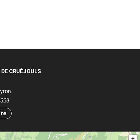
T DE CRUÉJOULS
yron
.8553
ire
+