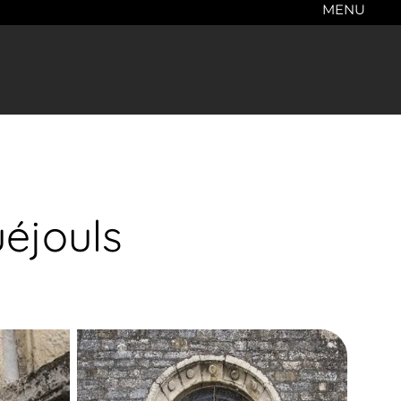
MENU
uéjouls