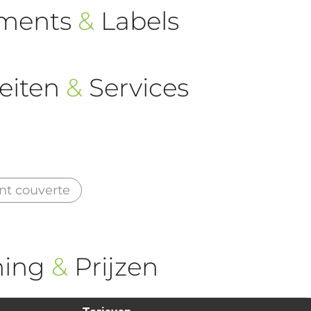
ements
&
Labels
eiten
&
Services
nt couverte
ning
&
Prijzen