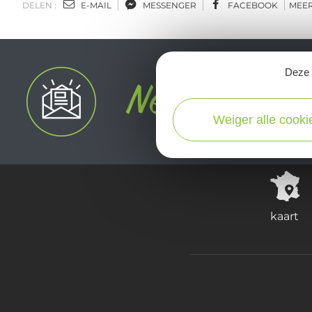
DELEN :
E-MAIL
MESSENGER
FACEBOOK
MEE
Deze s
Weiger alle cooki
kaart