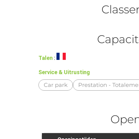
Class
Capacit
Talen
:
Service & Uitrusting
Car park
Prestation - Totaleme
Ope