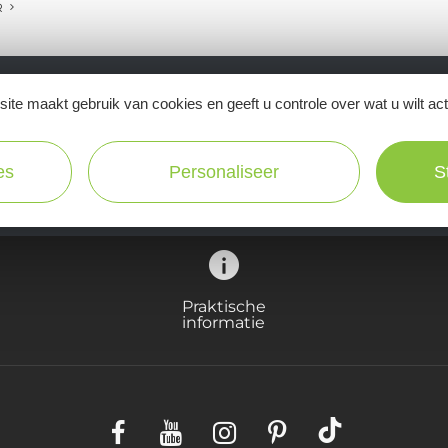
R
ite maakt gebruik van cookies en geeft u controle over wat u wilt ac
Ne manquez pas notre newsletter mensuelle e
inspirer pour profiter pleinement de votre séj
es
Personaliseer
S
Praktische
informatie