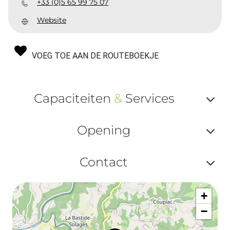
+33 (0)5 65 99 75 07
Website
VOEG TOE AAN DE ROUTEBOEKJE
Capaciteiten
&
Services
Af
Opening
ou
Af
ma
Contact
ou
le
Af
ma
la
+
ou
le
−
ma
ou