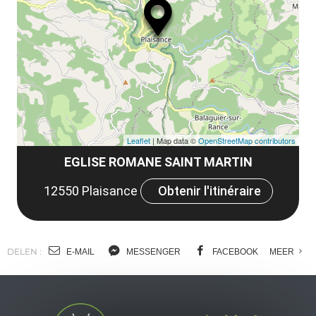
le
et
co
tar
Leaflet
| Map data ©
OpenStreetMap contributors
EGLISE ROMANE SAINT MARTIN
12550 Plaisance
Obtenir l'itinéraire
DELEN :
E-MAIL
MESSENGER
FACEBOOK
MEER