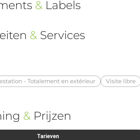
ements
&
Labels
eiten
&
Services
estation - Totalement en extérieur
Visite libre
ning
&
Prijzen
Tarieven