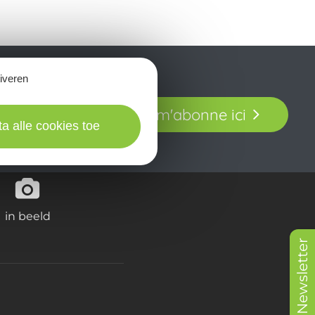
tiveren
t laissez-vous
Je m'abonne ici
our en Aveyron.
ta alle cookies toe
in beeld
Newsletter