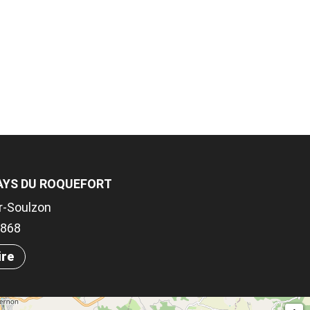
PAYS DU ROQUEFORT
r-Soulzon
.8868
ire