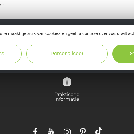
R
ite maakt gebruik van cookies en geeft u controle over wat u wilt ac
Ne manquez pas notre newsletter mensuelle e
inspirer pour profiter pleinement de votre séj
es
Personaliseer
S
Praktische
informatie