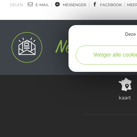
DELEN :
E-MAIL
MESSENGER
FACEBOOK
MEE
Deze s
Weiger alle cooki
kaart