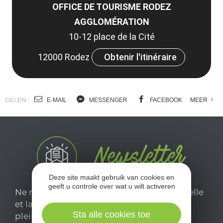
OFFICE DE TOURISME RODEZ
AGGLOMÉRATION
10-12 place de la Cité
12000 Rodez
Obtenir l'itinéraire
DELEN :
E-MAIL
MESSENGER
FACEBOOK
MEER
Deze site maakt gebruik van cookies en
geeft u controle over wat u wilt activeren
Ne manquez pas notre newsletter mensuelle
et laissez-vous inspirer pour profiter
Sta alle cookies toe
pleinement de votre séjour en Aveyron.