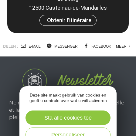
12500 Castelnau-de-Mandailles
Obtenir l'itinéraire
DELEN :
E-MAIL
MESSENGER
FACEBOOK
MEER
Deze site maakt gebruik van cookies en
geeft u controle over wat u wilt activeren
Ne manquez pas notre newsletter mensuelle
et laissez-vous inspirer pour profiter
pleinement de votre séjour en Aveyron.
Sta alle cookies toe
Personaliseer