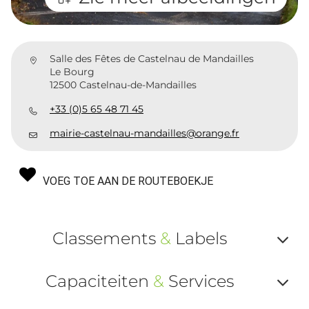
Salle des Fêtes de Castelnau de Mandailles
Le Bourg
12500 Castelnau-de-Mandailles
+33 (0)5 65 48 71 45
mairie-castelnau-mandailles@orange.fr
VOEG TOE AAN DE ROUTEBOEKJE
Classements
&
Labels
Af
Capaciteiten
&
Services
ou