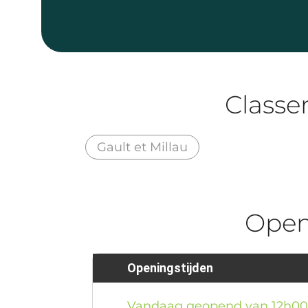
Class
Gault et Millau
Ope
Openingstijden
Vandaag geopend van 12h0