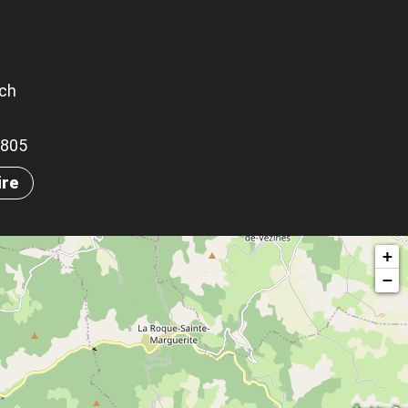
och
.0805
ire
+
−