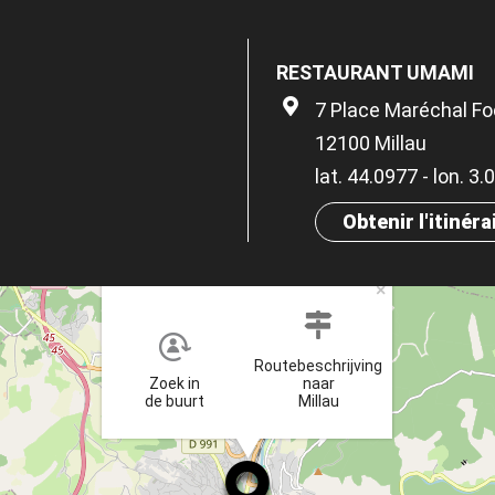
RESTAURANT UMAMI
7 Place Maréchal F
12100 Millau
lat. 44.0977 - lon. 3
Obtenir l'itinéra
×
Routebeschrijving
Zoek in
naar
de buurt
Millau