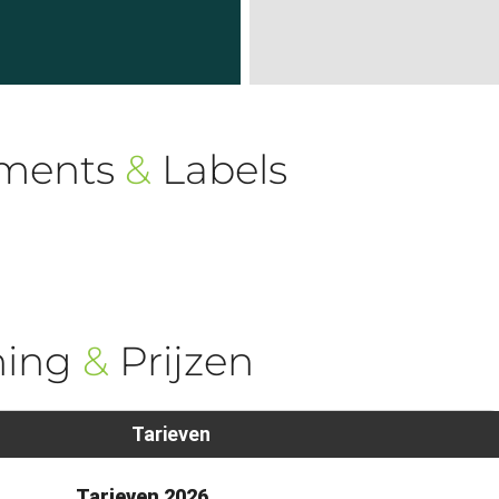
ements
&
Labels
ning
&
Prijzen
Tarieven
0
Tarieven 2026