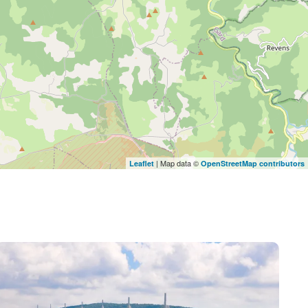
| Map data ©
Leaflet
OpenStreetMap contributors