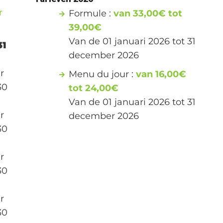
r
Formule :
van 33,00€ tot
39,00€
Van de 01 januari 2026 tot 31
31
december 2026
r
Menu du jour :
van 16,00€
30
tot 24,00€
Van de 01 januari 2026 tot 31
r
december 2026
30
r
30
r
30