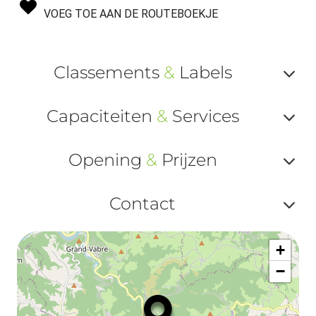
VOEG TOE AAN DE ROUTEBOEKJE
Classements
&
Labels
Af
Capaciteiten
&
Services
ou
Af
ma
Opening
&
Prijzen
ou
le
Af
ma
Contact
la
ou
le
Af
ma
la
+
ou
le
−
ma
ou
le