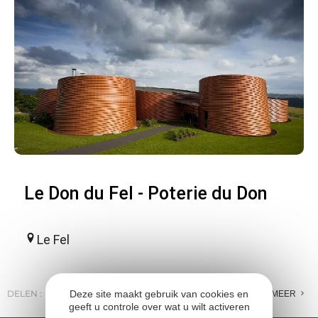
Le Don du Fel - Poterie du Don
Le Fel
Deze site maakt gebruik van cookies en
DELEN :
E-MAIL
MESSENGER
FACEBOOK
MEER
geeft u controle over wat u wilt activeren