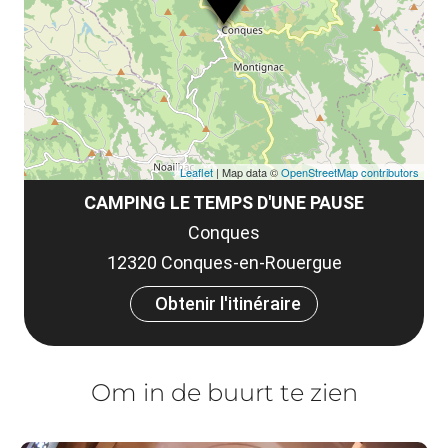
et
co
tar
Leaflet
| Map data ©
OpenStreetMap contributors
CAMPING LE TEMPS D'UNE PAUSE
Conques
12320 Conques-en-Rouergue
Obtenir l'itinéraire
Om in de buurt te zien