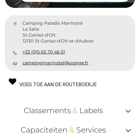
Camping Paradis Marmotel
La Salle
St-Geniez-d'Olt
12130 St-Geniez-d'Olt-et-d'Aubrac
+33 (0)5 65 70 46 51
campingmarmotel@orange.fr
VOEG TOE AAN DE ROUTEBOEKJE
Classements
&
Labels
Af
Capaciteiten
&
Services
ou