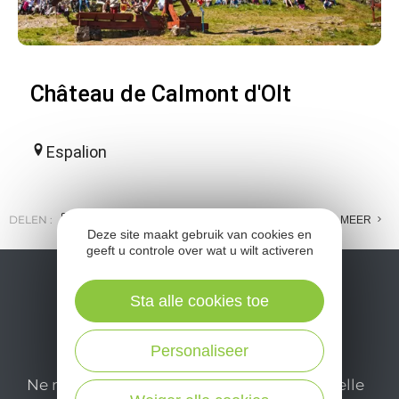
Château de Calmont d'Olt
Espalion
DELEN :
E-MAIL
MESSENGER
FACEBOOK
MEER
Deze site maakt gebruik van cookies en
geeft u controle over wat u wilt activeren
Sta alle cookies toe
Personaliseer
Ne manquez pas notre newsletter mensuelle