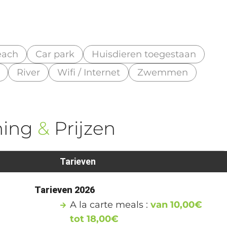
each
Car park
Huisdieren toegestaan
River
Wifi / Internet
Zwemmen
ning
&
Prijzen
Tarieven
0
Tarieven 2026
A la carte meals :
van 10,00€
tot 18,00€