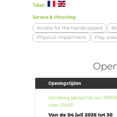
Talen
:
Service & Uitrusting
Access for the handicapped
B
Physical impairment
Play area
Ope
Openingstijden
Vandaag geopend van 19h0
naar 21h30
Van de 04 juli 2026 tot 30