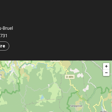
u-Bruel
.3731
ire
+
−