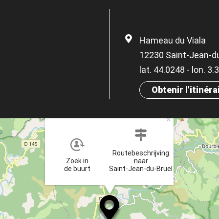
Hameau du Viala
12230 Saint-Jean-d
lat. 44.0248 - lon. 3
Obtenir l'itinéra
×
Routebeschrijving
Zoek in
naar
de buurt
Saint-Jean-du-Bruel