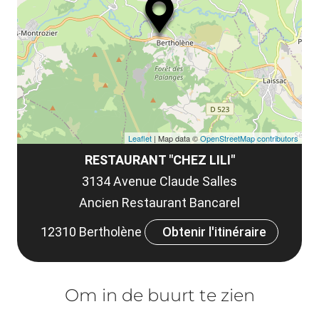
le
et
co
tar
Leaflet
| Map data ©
OpenStreetMap contributors
RESTAURANT "CHEZ LILI"
3134 Avenue Claude Salles
Ancien Restaurant Bancarel
12310 Bertholène
Obtenir l'itinéraire
Om in de buurt te zien