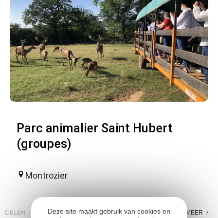
Parc animalier Saint Hubert
(groupes)
Montrozier
Deze site maakt gebruik van cookies en
DELEN :
E-MAIL
MESSENGER
FACEBOOK
MEER