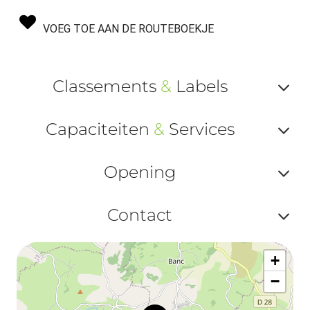
VOEG TOE AAN DE ROUTEBOEKJE
Classements
&
Labels
Af
Capaciteiten
&
Services
ou
Af
ma
Opening
ou
le
Af
ma
Contact
la
ou
le
Af
ma
la
+
ou
le
−
ma
ou