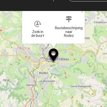
×
Routebeschrijving
Zoek in
naar
de buurt
Rodez