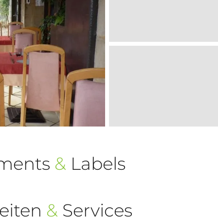
ements
&
Labels
eiten
&
Services