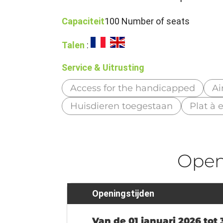
Capaciteit
100 Number of seats
Talen
:
Service & Uitrusting
Access for the handicapped
Ai
Huisdieren toegestaan
Plat à 
Ope
Openingstijden
Van de 01 januari 2026 tot 