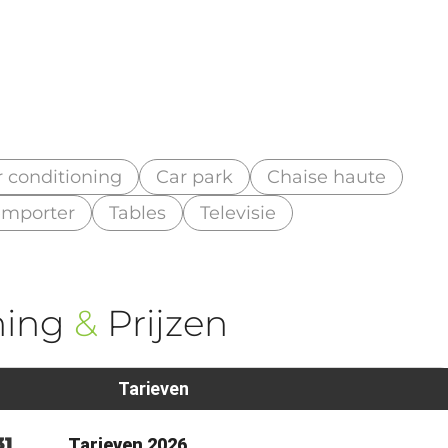
r conditioning
Car park
Chaise haute
emporter
Tables
Televisie
ning
&
Prijzen
Tarieven
31
Tarieven 2026