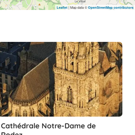
| Map data ©
Leaflet
OpenStreetMap contributors
Cathédrale Notre-Dame de
Rodez