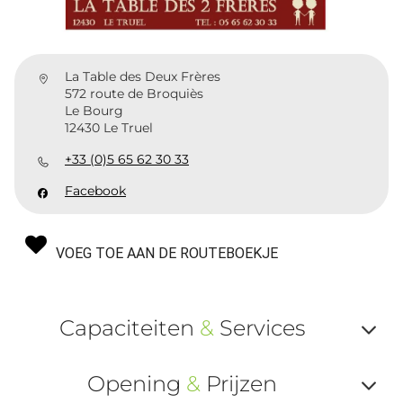
La Table des Deux Frères
572 route de Broquiès
Le Bourg
12430 Le Truel
+33 (0)5 65 62 30 33
Facebook
VOEG TOE AAN DE ROUTEBOEKJE
Capaciteiten
&
Services
Af
Opening
&
Prijzen
ou