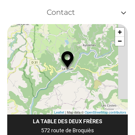
Af
ma
Contact
ou
le
Af
ma
la
+
ou
le
−
ma
ou
le
et
co
tar
Leaflet
| Map data ©
OpenStreetMap contributors
LA TABLE DES DEUX FRÈRES
572 route de Broquiès