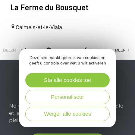
La Ferme du Bousquet
Calmels-et-le-Viala
DELEN :
E-MAIL
MESSENGER
FACEBOOK
MEER
Deze site maakt gebruik van cookies en
geeft u controle over wat u wilt activeren
Sta alle cookies toe
Personaliseer
Ne manquez pas notre newsletter mensuelle
et laissez-vous inspirer pour profiter
Weiger alle cookies
pleinement de votre séjour en Aveyron.