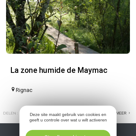
La zone humide de Maymac
Rignac
DELEN :
E-MAIL
MESSENGER
FACEBOOK
MEER
Deze site maakt gebruik van cookies en
geeft u controle over wat u wilt activeren