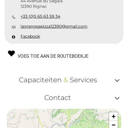
44 Avenue du Ségala
12390 Rignac
+33 (0)5 65 63 59 34
lagrangeapizza12390@gmail.com
Facebook
VOEG TOE AAN DE ROUTEBOEKJE
Capaciteiten
&
Services
Af
Contact
ou
Af
ma
+
ou
le
−