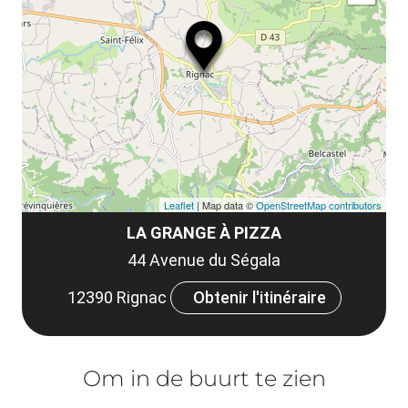
ma
la
le
co
Leaflet
| Map data ©
OpenStreetMap contributors
LA GRANGE À PIZZA
44 Avenue du Ségala
12390 Rignac
Obtenir l'itinéraire
Om in de buurt te zien