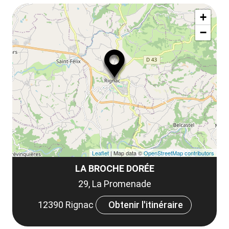
Af
+
ou
−
ma
le
co
Leaflet
| Map data ©
OpenStreetMap contributors
LA BROCHE DORÉE
29, La Promenade
12390 Rignac
Obtenir l'itinéraire