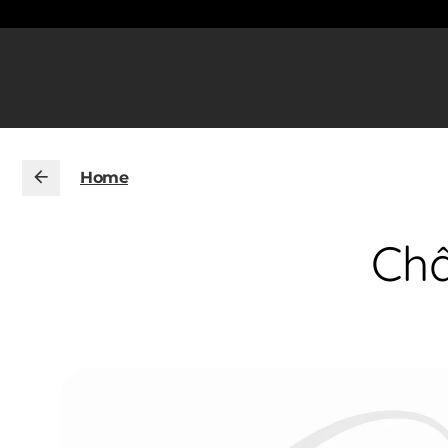
Home
Châ