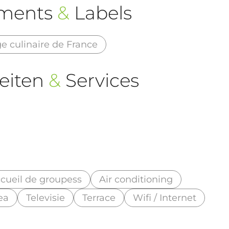
ements
&
Labels
ge culinaire de France
eiten
&
Services
cueil de groupess
Air conditioning
ea
Televisie
Terrace
Wifi / Internet