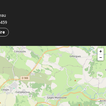
eau
.5459
ire
+
−