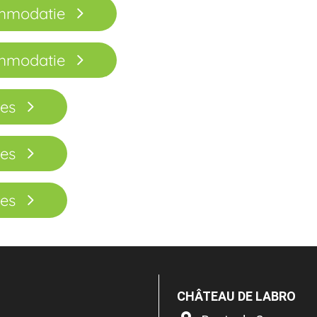
ommodatie
ommodatie
res
res
res
CHÂTEAU DE LABRO