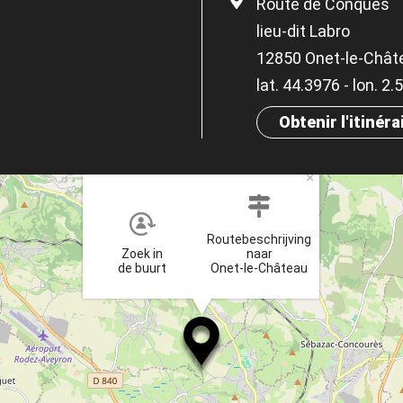
Route de Conques
lieu-dit Labro
12850 Onet-le-Chât
lat. 44.3976 - lon. 2
Obtenir l'itinéra
×
Routebeschrijving
Zoek in
naar
de buurt
Onet-le-Château