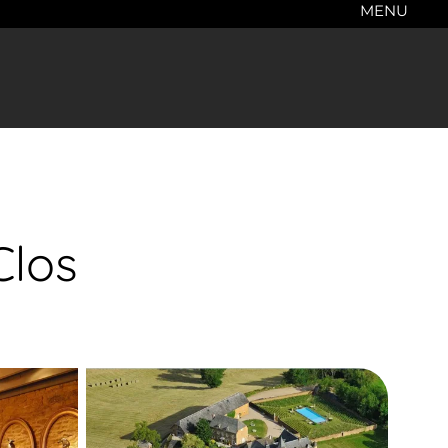
MENU
Clos