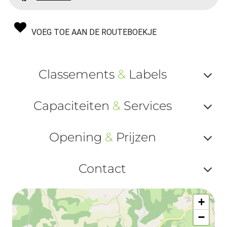
VOEG TOE AAN DE ROUTEBOEKJE
Classements
&
Labels
Af
Capaciteiten
&
Services
ou
Af
ma
Opening
&
Prijzen
ou
le
Af
ma
Contact
la
ou
le
Af
ma
la
+
ou
le
−