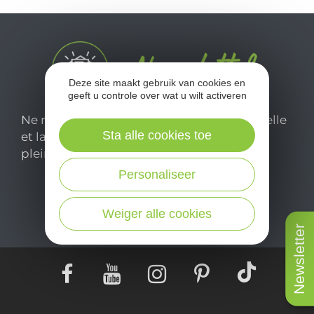
Deze site maakt gebruik van cookies en
geeft u controle over wat u wilt activeren
Ne manquez pas notre newsletter mensuelle
Sta alle cookies toe
et laissez-vous inspirer pour profiter
pleinement de votre séjour en Aveyron.
Personaliseer
Je m'abonne ici
Weiger alle cookies
Newsletter