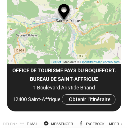
ma
ou
le
et
co
tar
Leaflet
| Map data ©
OpenStreetMap contributors
OFFICE DE TOURISME PAYS DU ROQUEFORT.
BUREAU DE SAINT-AFFRIQUE
1 Boulevard Aristide Briand
12400 Saint-Affrique
Obtenir l'itinéraire
DELEN :
E-MAIL
MESSENGER
FACEBOOK
MEER