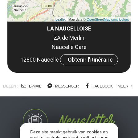
Leaflet
| Map data ©
OpenStreetMap contributors
LA NAUCELLOISE
ZA de Merlin
Naucelle Gare
12800 Naucelle
Obtenir l'itinéraire
DELEN :
E-MAIL
MESSENGER
FACEBOOK
MEER
Deze site maakt gebruik van cookies en
geeft u controle over wat u wilt activeren