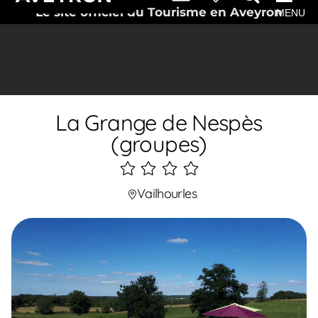
Le site officiel du Tourisme en Aveyron
MENU
La Grange de Nespès
(groupes)
4
étoiles
Vailhourles