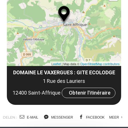
ma
ou
le
et
co
tar
Leaflet
| Map data ©
OpenStreetMap contributors
DOMAINE LE VAXERGUES : GITE ECOLODGE
1 Rue des Lauriers
12400 Saint-Affrique
Obtenir l'itinéraire
DELEN :
E-MAIL
MESSENGER
FACEBOOK
MEER