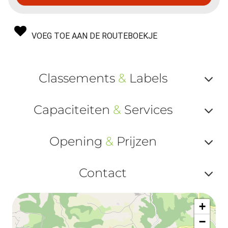
VOEG TOE AAN DE ROUTEBOEKJE
Classements
&
Labels
Af
Capaciteiten
&
Services
ou
Af
ma
Opening
&
Prijzen
ou
le
Af
ma
Contact
la
ou
le
Af
ma
la
+
ou
le
−