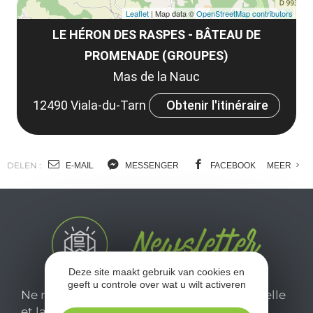
Leaflet
| Map data ©
OpenStreetMap contributors
LE HÉRON DES RASPES - BÂTEAU DE
PROMENADE (GROUPES)
Mas de la Nauc
12490 Viala-du-Tarn
Obtenir l'itinéraire
DELEN :
E-MAIL
MESSENGER
FACEBOOK
MEER
Deze site maakt gebruik van cookies en
geeft u controle over wat u wilt activeren
Ne manquez pas notre newsletter mensuelle
et laissez-vous inspirer pour profiter