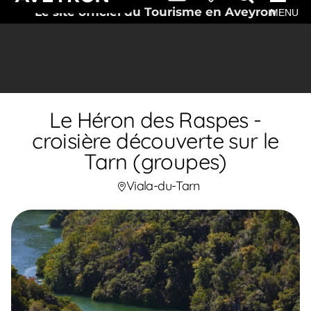
Le site officiel du Tourisme en Aveyron
MENU
Le Héron des Raspes -
croisière découverte sur le
Tarn (groupes)
Viala-du-Tarn