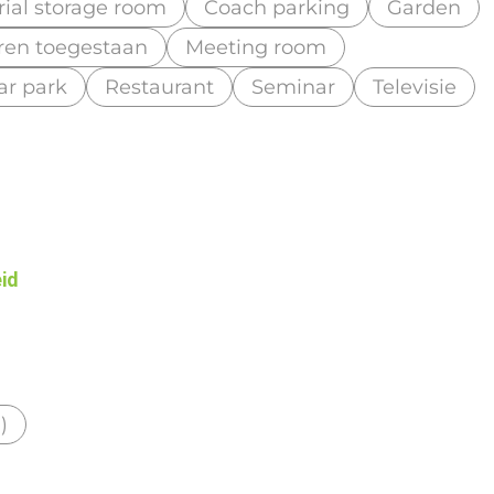
ial storage room
Coach parking
Garden
ren toegestaan
Meeting room
ar park
Restaurant
Seminar
Televisie
eid
)