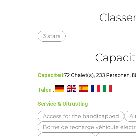
Class
3 stars
Capacit
Capaciteit
72 Chalet(s), 233 Personen, 
Talen
:
Service & Uitrusting
Access for the handicapped
Ai
Borne de recharge véhicule élect