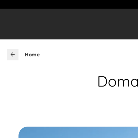
Home
Domai