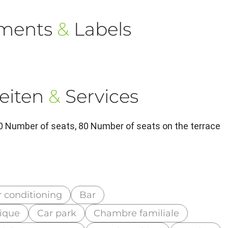
ements
&
Labels
eiten
&
Services
80 Number of seats, 80 Number of seats on the terrace
r conditioning
Bar
rique
Car park
Chambre familiale