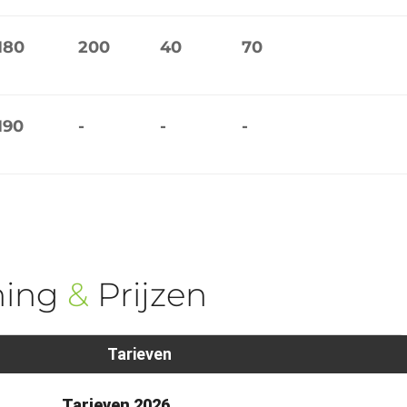
180
200
40
70
190
-
-
-
ning
&
Prijzen
Tarieven
Tarieven 2026