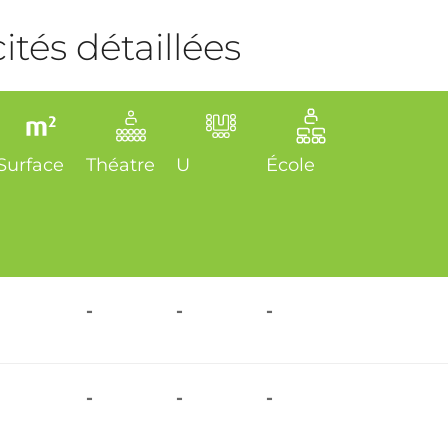
tés détaillées
Surface
Théatre
U
École
-
-
-
-
-
-