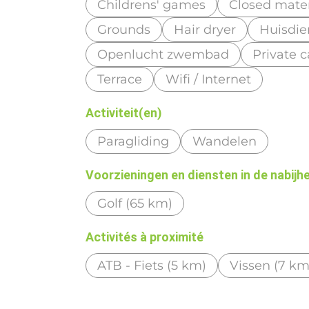
Childrens' games
Closed mater
Grounds
Hair dryer
Huisdie
Openlucht zwembad
Private c
Terrace
Wifi / Internet
Activiteit(en)
Paragliding
Wandelen
Voorzieningen en diensten in de nabijh
Golf (65 km)
Activités à proximité
ATB - Fiets (5 km)
Vissen (7 km