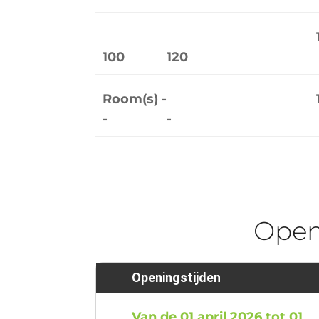
100
120
Room(s) -
-
-
Ope
Openingstijden
Van de 01 april 2026 tot 01