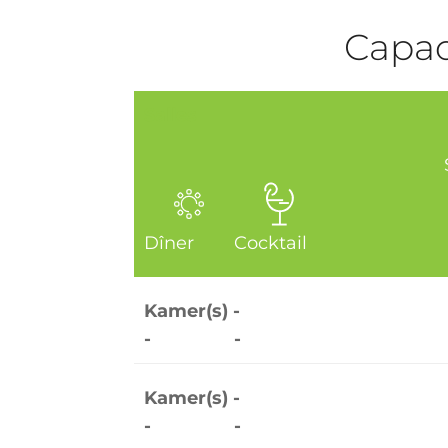
Capaci
Salles
Dîner
Cocktail
Kamer(s) -
-
-
Kamer(s) -
-
-