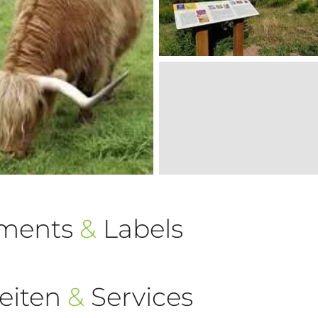
ements
&
Labels
eiten
&
Services