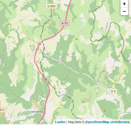
+
−
| Map data ©
Leaflet
OpenStreetMap contributors