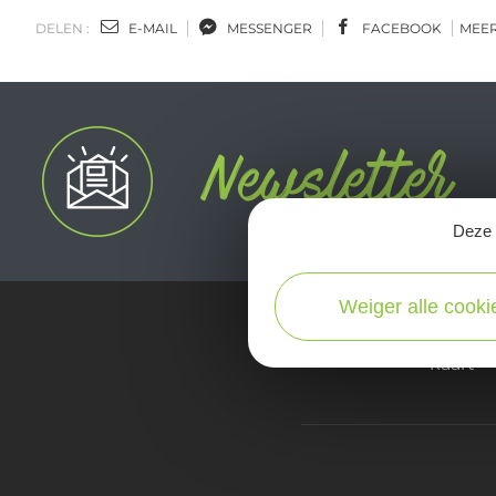
DELEN :
E-MAIL
MESSENGER
FACEBOOK
MEE
Deze s
Weiger alle cooki
kaart