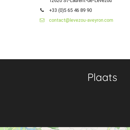
12620 St-Laurent-de-Lévézou
+33 (0)5 65 46 89 90
contact@levezou-aveyron.com
Plaats