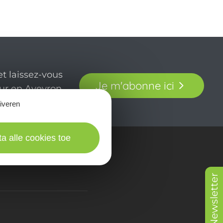
t laissez-vous
Je m'abonne ici
our en Aveyron.
tiveren
ta alle cookies toe
in beeld
Newsletter