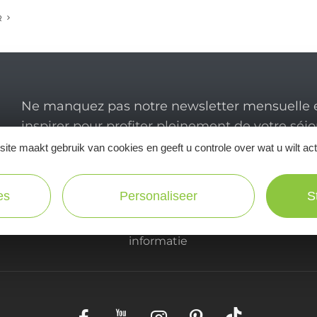
R
Ne manquez pas notre newsletter mensuelle e
inspirer pour profiter pleinement de votre séj
ite maakt gebruik van cookies en geeft u controle over wat u wilt ac
es
Personaliseer
S
Praktische
informatie