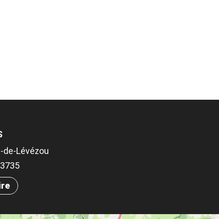
S
t-de-Lévézou
.93735
ire