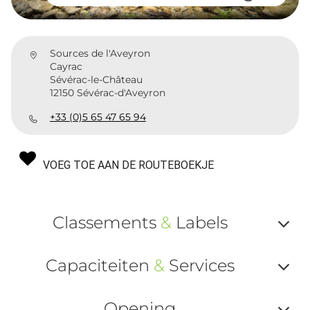
Sources de l'Aveyron
Cayrac
Sévérac-le-Château
12150 Sévérac-d'Aveyron
+33 (0)5 65 47 65 94
VOEG TOE AAN DE ROUTEBOEKJE
Classements
&
Labels
Af
Capaciteiten
&
Services
ou
Af
ma
Opening