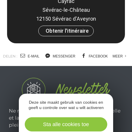
Cayrac
Sévérac-le-Château
12150 Sévérac d'Aveyron
Obtenir l'itinéraire
DELEN :
E-MAIL
MESSENGER
FACEBOOK
MEER
Deze site maakt gebruik van cookies en
geeft u controle over wat u wilt activeren
Ne manquez pas notre newsletter mensuelle
et laissez-vous inspirer pour profiter
Sta alle cookies toe
pleinement de votre séjour en Aveyron.