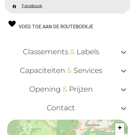
Facebook
VOEG TOE AAN DE ROUTEBOEKJE
Classements
&
Labels
Af
Capaciteiten
&
Services
ou
Af
ma
Opening
&
Prijzen
ou
le
Af
ma
Contact
la
ou
le
Af
ma
la
+
ou