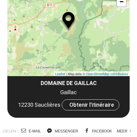
le
−
ma
ou
le
et
co
tar
Leaflet
| Map data ©
OpenStreetMap contributors
DOMAINE DE GAILLAC
Gaillac
12230 Sauclières
Obtenir l'itinéraire
DELEN :
E-MAIL
MESSENGER
FACEBOOK
MEER