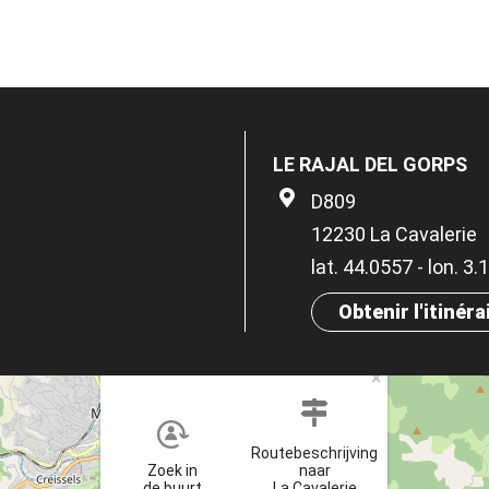
LE RAJAL DEL GORPS
D809
12230 La Cavalerie
lat. 44.0557 - lon. 3
Obtenir l'itinéra
×
Routebeschrijving
Zoek in
naar
de buurt
La Cavalerie