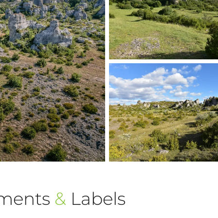
ements
&
Labels