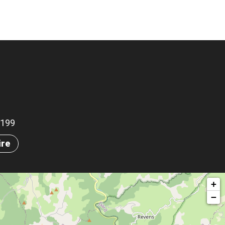
.1199
ire
+
−