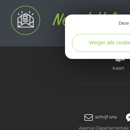
Deze s
Weiger alle cooki
kaart
schrijf ons
Agence Départementale de