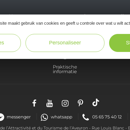
Ne manquez pas notre newsletter mensuelle e
ite maakt gebruik van cookies en geeft u controle over wat u wilt ac
inspirer pour profiter pleinement de votre séj
es
Personaliseer
S
Praktische
informatie
messenger
whatsapp
05 65 75 40 12
 l’Attractivité et du Tourisme de l’Aveyron -
Rue Louis Blanc
- 