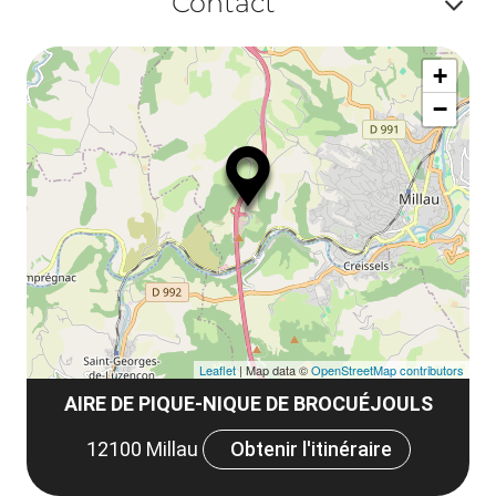
Contact
ou
le
Af
ma
la
+
ou
le
−
ma
la
le
co
Leaflet
| Map data ©
OpenStreetMap contributors
AIRE DE PIQUE-NIQUE DE BROCUÉJOULS
12100 Millau
Obtenir l'itinéraire