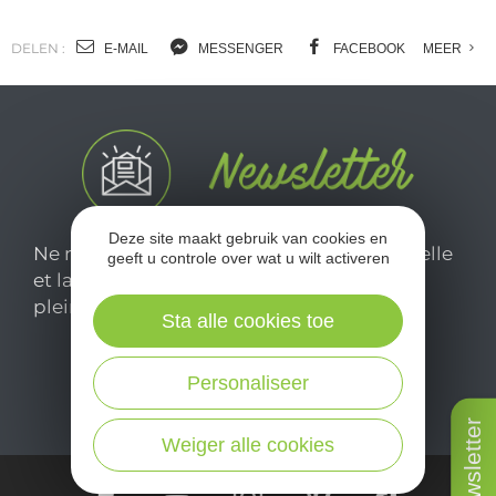
DELEN :
E-MAIL
MESSENGER
FACEBOOK
MEER
Deze site maakt gebruik van cookies en
Ne manquez pas notre newsletter mensuelle
geeft u controle over wat u wilt activeren
et laissez-vous inspirer pour profiter
pleinement de votre séjour en Aveyron.
Sta alle cookies toe
Je m'abonne ici
Personaliseer
Newsletter
Weiger alle cookies