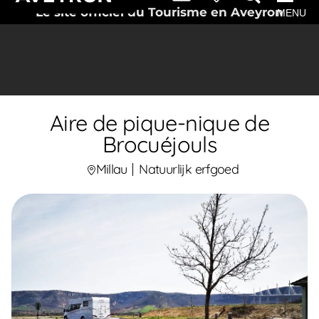
Le site officiel du Tourisme en Aveyron
MENU
Aire de pique-nique de
Brocuéjouls
Millau
Natuurlijk erfgoed