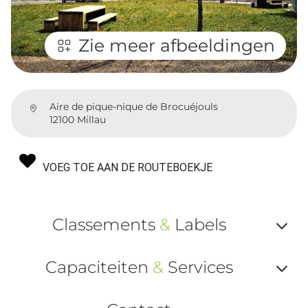
Zie meer afbeeldingen
Aire de pique-nique de Brocuéjouls
12100 Millau
VOEG TOE AAN DE ROUTEBOEKJE
Classements
&
Labels
Af
Capaciteiten
&
Services
ou
Af
ma