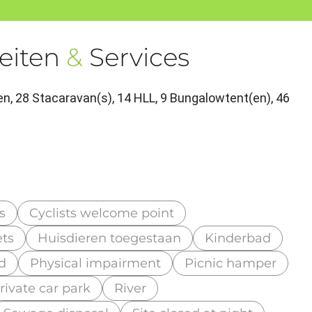
eiten
&
Services
n, 28 Stacaravan(s), 14 HLL, 9 Bungalowtent(en), 46
s
Cyclists welcome point
ets
Huisdieren toegestaan
Kinderbad
d
Physical impairment
Picnic hamper
rivate car park
River