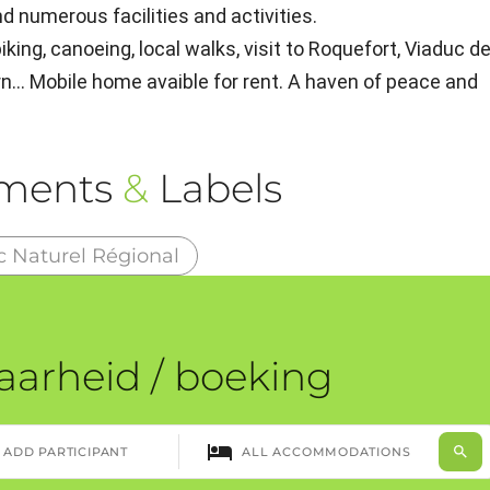
 numerous facilities and activities.
ing, canoeing, local walks, visit to Roquefort, Viaduc d
n... Mobile home avaible for rent. A haven of peace and
ements
&
Labels
c Naturel Régional
aarheid / boeking