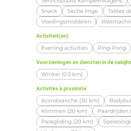
Serviceplaats kampeerwagens
Snack
Sèche linge
Tables d
Voedingsmiddelen
Wasmachi
Activiteit(en)
Evening activities
Ping-Pong
Voorzieningen en diensten in de nabijh
Winkel (0.5 km)
Activités à proximité
Accrobranche (30 km)
Bodybui
Klimmen (20 km)
Paardrijden 
Paragliding (20 km)
Speleologi