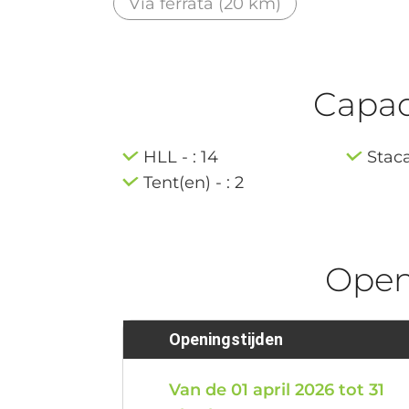
Via ferrata (20 km)
Capaci
HLL - : 14
Staca
Tent(en) - : 2
Ope
Openingstijden
Van de 01 april 2026 tot 31