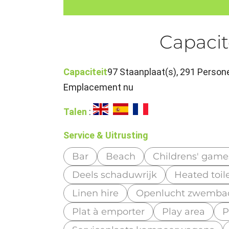
Capacit
Capaciteit
97 Staanplaat(s), 291 Persone
Emplacement nu
Talen
:
Service & Uitrusting
Bar
Beach
Childrens' game
Deels schaduwrijk
Heated toil
Linen hire
Openlucht zwemba
Plat à emporter
Play area
P