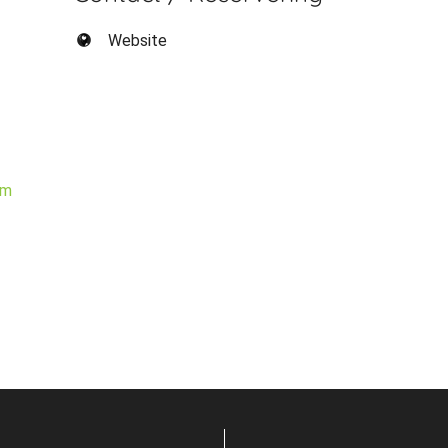
Website
om