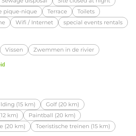
Sewage disposal
Site closed at night
e pique-nique
Terrace
Toilets
ne
Wifi / Internet
special events rentals
Vissen
Zwemmen in de rivier
eid
lding (15 km)
Golf (20 km)
(12 km)
Paintball (20 km)
e (20 km)
Toeristische treinen (15 km)