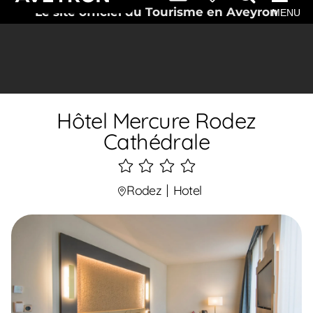
Le site officiel du Tourisme en Aveyron
MENU
Hôtel Mercure Rodez
Cathédrale
4
étoiles
Rodez
Hotel