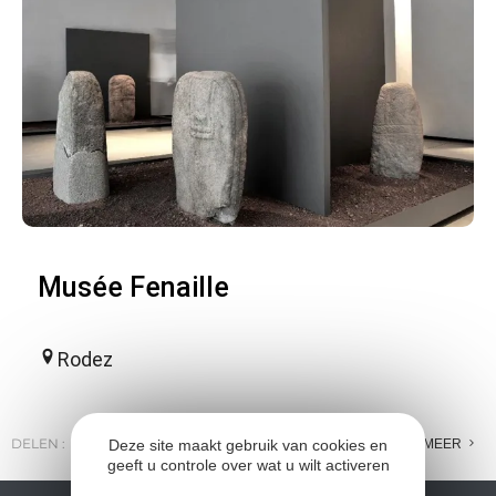
Musée Fenaille
Rodez
DELEN :
E-MAIL
MESSENGER
FACEBOOK
MEER
Deze site maakt gebruik van cookies en
geeft u controle over wat u wilt activeren