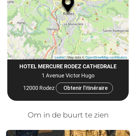
le
et
co
tar
Leaflet
| Map data ©
OpenStreetMap contributors
HOTEL MERCURE RODEZ CATHEDRALE
1 Avenue Victor Hugo
12000 Rodez
Obtenir l'itinéraire
Om in de buurt te zien