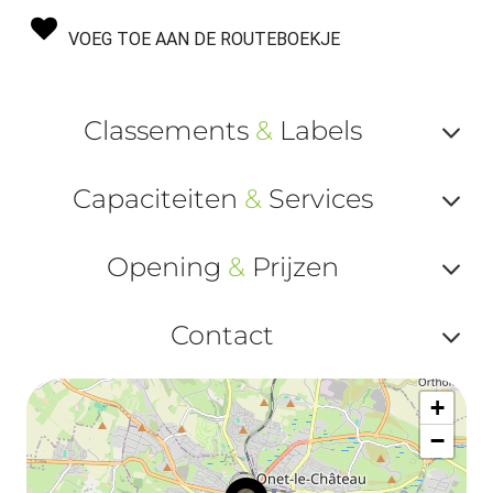
VOEG TOE AAN DE ROUTEBOEKJE
Classements
&
Labels
Af
Capaciteiten
&
Services
ou
Af
ma
Opening
&
Prijzen
ou
le
Af
ma
Contact
la
ou
le
Af
ma
la
+
ou
le
−
ma
ou