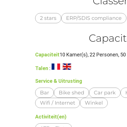
Class
2 stars
ERP/SDIS compliance
Capacit
Capaciteit
10 Kamer(s), 22 Personen, 50
Talen
:
Service & Uitrusting
Bar
Bike shed
Car park
Wifi / Internet
Winkel
Activiteit(en)