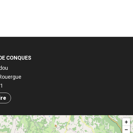
 DE CONQUES
rdou
Rouergue
41
ire
+
−