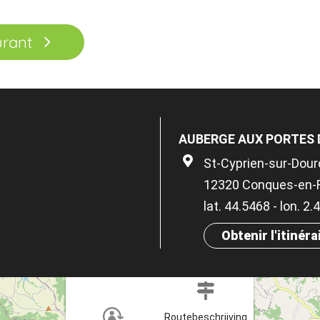
urant
AUBERGE AUX PORTES
St-Cyprien-sur-Dou
12320 Conques-en-
lat. 44.5468 - lon. 2.
Obtenir l'itinéra
×
Routebeschrijving