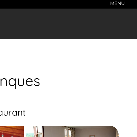
MENU
onques
aurant