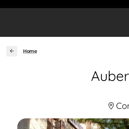
Home
Auber
Con