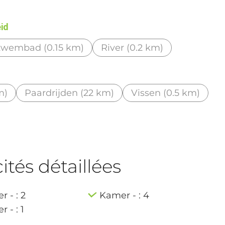
eid
zwembad (0.15 km)
River (0.2 km)
m)
Paardrijden (22 km)
Vissen (0.5 km)
tés détaillées
 - : 2
Kamer - : 4
 - : 1