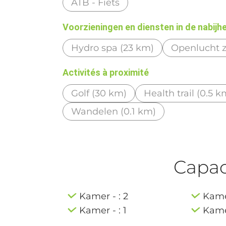
ATB - Fiets
Voorzieningen en diensten in de nabijh
Hydro spa (23 km)
Openlucht 
Activités à proximité
Golf (30 km)
Health trail (0.5 k
Wandelen (0.1 km)
Capaci
Kamer - : 2
Kamer
Kamer - : 1
Kamer