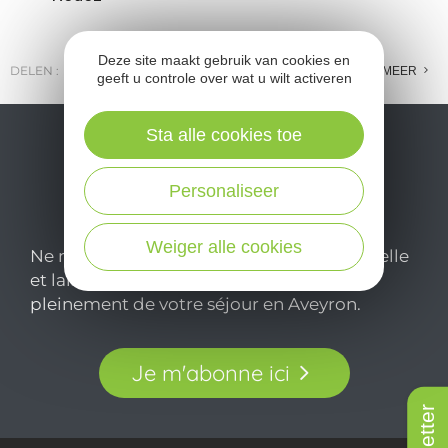
Deze site maakt gebruik van cookies en
DELEN :
E-MAIL
MESSENGER
FACEBOOK
MEER
geeft u controle over wat u wilt activeren
Sta alle cookies toe
Personaliseer
Weiger alle cookies
Ne manquez pas notre newsletter mensuelle
et laissez-vous inspirer pour profiter
pleinement de votre séjour en Aveyron.
Je m'abonne ici