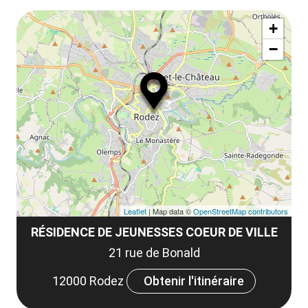
Af
ma
+
ou
le
−
ma
la
le
co
Leaflet
| Map data ©
OpenStreetMap contributors
RÉSIDENCE DE JEUNESSES COEUR DE VILLE
21 rue de Bonald
12000 Rodez
Obtenir l'itinéraire