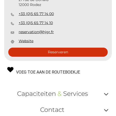
12000 Rodez
+33 (0)5 65 77 14 00
+33 (0)5 65 77 14 10
reservation@hjgr.fr
Website
Reserveren
VOEG TOE AAN DE ROUTEBOEKJE
Capaciteiten
&
Services
Af
Contact
ou