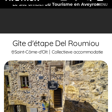
Le site officiel du Tourisme en Aveyron
MENU
Gîte d'étape Del Roumiou
Saint-Côme-d'Olt
Collectieve accommodatie