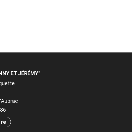
ANNY ET JÉRÉMY"
aquette
d'Aubrac
186
ire