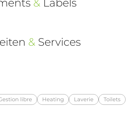
ements
&
Labels
eiten
&
Services
Gestion libre
Heating
Laverie
Toilets