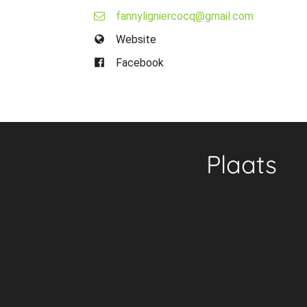
fannyligniercocq@gmail.com
Website
Facebook
Plaats