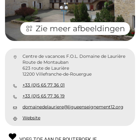
Zie meer afbeeldingen
Centre de vacances F.O.L. Domaine de Laurière
Route de Montauban
623 route de Laurière
12200 Villefranche-de-Rouergue
+33 (0)5 65 77 36 01
+33 (0)5 65 77 36 19
domainedelauriere@ligueenseignement12.org
Website
VOEG TOE AAN DE ROUTEBOEKJE