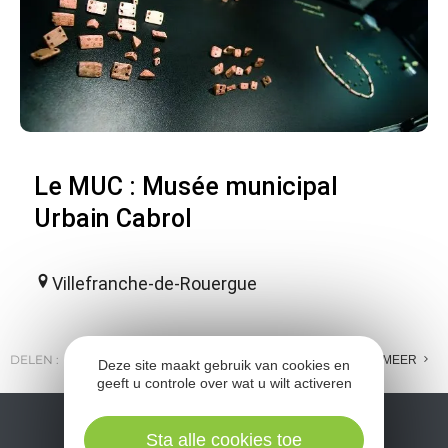
Le MUC : Musée municipal
Urbain Cabrol
Villefranche-de-Rouergue
DELEN :
E-MAIL
MESSENGER
FACEBOOK
MEER
Deze site maakt gebruik van cookies en
geeft u controle over wat u wilt activeren
Sta alle cookies toe