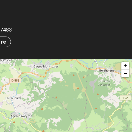
.57483
ire
+
−