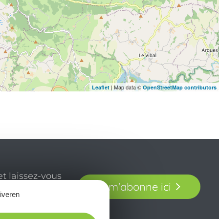
| Map data ©
Leaflet
OpenStreetMap contributors
t laissez-vous
Je m'abonne ici
our en Aveyron.
tiveren