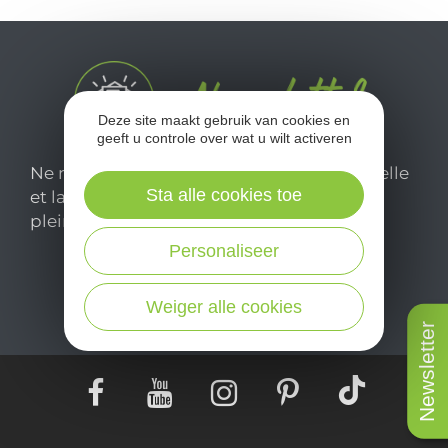
Deze site maakt gebruik van cookies en
geeft u controle over wat u wilt activeren
Ne manquez pas notre newsletter mensuelle
Sta alle cookies toe
et laissez-vous inspirer pour profiter
pleinement de votre séjour en Aveyron.
Personaliseer
Je m'abonne ici
Weiger alle cookies
Newsletter