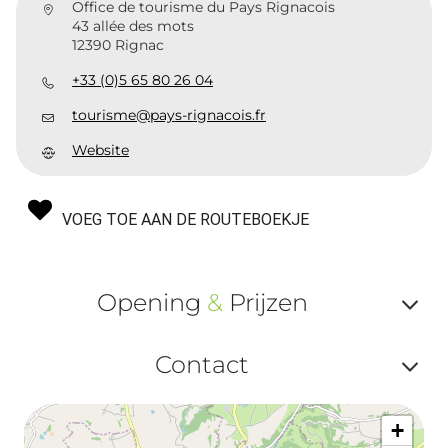
Office de tourisme du Pays Rignacois
43 allée des mots
12390 Rignac
+33 (0)5 65 80 26 04
tourisme@pays-rignacois.fr
Website
VOEG TOE AAN DE ROUTEBOEKJE
Opening
&
Prijzen
Af
Contact
ou
Af
ma
+
ou