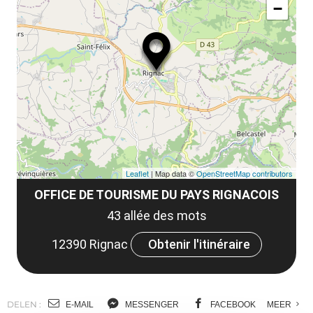
le
−
ma
ou
le
et
co
tar
Leaflet
| Map data ©
OpenStreetMap contributors
OFFICE DE TOURISME DU PAYS RIGNACOIS
43 allée des mots
12390 Rignac
Obtenir l'itinéraire
DELEN :
E-MAIL
MESSENGER
FACEBOOK
MEER