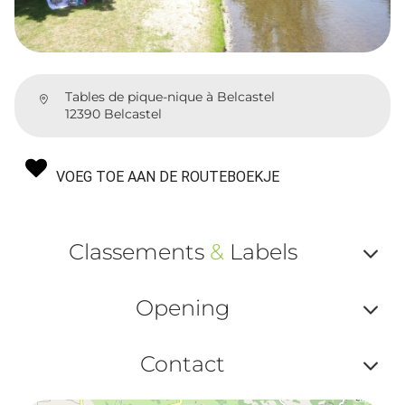
Tables de pique-nique à Belcastel
12390 Belcastel
VOEG TOE AAN DE ROUTEBOEKJE
Classements
&
Labels
Af
Opening
ou
Af
ma
Contact
ou
le
Af