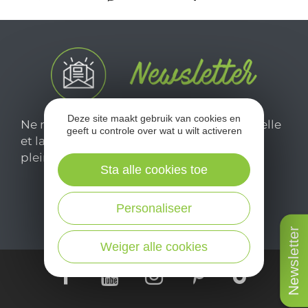
Deze site maakt gebruik van cookies en
Ne manquez pas notre newsletter mensuelle
geeft u controle over wat u wilt activeren
et laissez-vous inspirer pour profiter
pleinement de votre séjour en Aveyron.
Sta alle cookies toe
Je m'abonne ici
Personaliseer
Newsletter
Weiger alle cookies