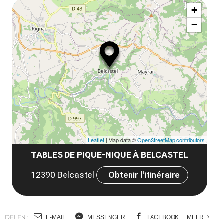
ma
la
+
ou
le
−
ma
ou
le
et
co
tar
Leaflet
| Map data ©
OpenStreetMap contributors
TABLES DE PIQUE-NIQUE À BELCASTEL
12390 Belcastel
Obtenir l'itinéraire
DELEN :
E-MAIL
MESSENGER
FACEBOOK
MEER