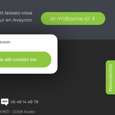
t laissez-vous
Je m'abonne ici
our en Aveyron.
tiveren
in beeld
ta alle cookies toe
Newsletter
06 48 14 48 78
BP831 -
12008
Rodez