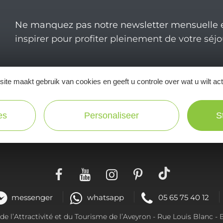
Ne manquez pas notre newsletter mensuelle e
inspirer pour profiter pleinement de votre séj
ite maakt gebruik van cookies en geeft u controle over wat u wilt ac
Praktische
es
Personaliseer
S
informatie
messenger
whatsapp
05 65 75 40 12
 l’Attractivité et du Tourisme de l’Aveyron -
Rue Louis Blanc
- 