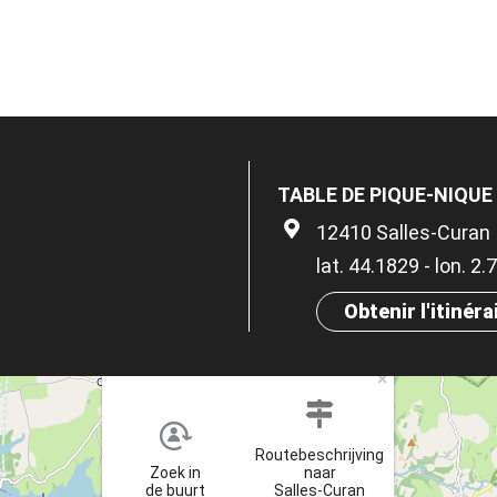
TABLE DE PIQUE-NIQUE
12410 Salles-Curan
lat. 44.1829 - lon. 2.
Obtenir l'itinéra
×
Routebeschrijving
Zoek in
naar
de buurt
Salles-Curan