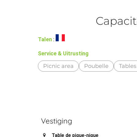
Capacit
Talen
:
Service & Uitrusting
Picnic area
Poubelle
Tables
Vestiging
Table de pique-nique