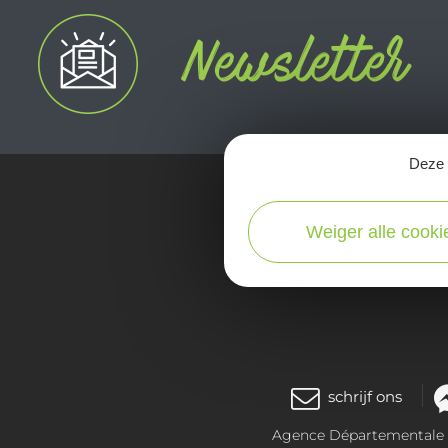
Deze s
kaart
Weiger alle cooki
schrijf ons
Agence Départementale de