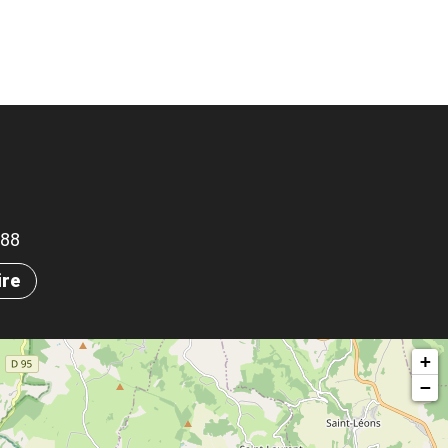
788
ire
+
−