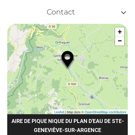
Af
Contact
ou
Af
ma
+
ou
le
−
ma
la
le
co
Leaflet
| Map data ©
OpenStreetMap contributors
AIRE DE PIQUE NIQUE DU PLAN D'EAU DE STE-
GENEVIÈVE-SUR-ARGENCE