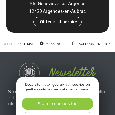
Ste Geneviève sur Argence
12420 Argences-en-Aubrac
Obtenir l'itinéraire
DELEN :
E-MAIL
MESSENGER
FACEBOOK
MEER
Deze site maakt gebruik van cookies en
geeft u controle over wat u wilt activeren
Ne manquez pas notre newsletter mensuelle
et laissez-vous inspirer pour profiter
pleinement de votre séjour en Aveyron.
Sta alle cookies toe