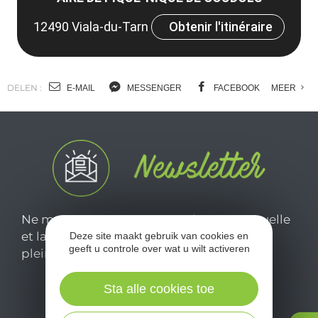
12490 Viala-du-Tarn
Obtenir l'itinéraire
DELEN :
E-MAIL
MESSENGER
FACEBOOK
MEER
Ne manquez pas notre newsletter mensuelle
et laissez-vous inspirer pour profiter
Deze site maakt gebruik van cookies en
geeft u controle over wat u wilt activeren
pleinement de votre séjour en Aveyron.
Sta alle cookies toe
Je m'abonne ici