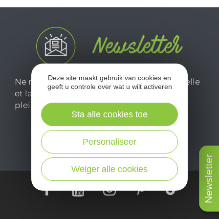
Deze site maakt gebruik van cookies en
Ne manquez pas notre newsletter mensuelle
geeft u controle over wat u wilt activeren
et laissez-vous inspirer pour profiter
pleinement de votre séjour en Aveyron.
Sta alle cookies toe
Je m'abonne ici
Personaliseer
Newsletter
Weiger alle cookies