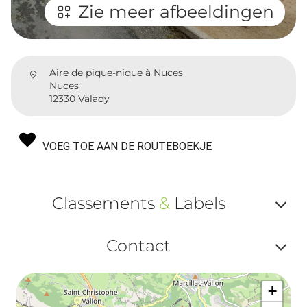
Zie meer afbeeldingen
Aire de pique-nique à Nuces
Nuces
12330 Valady
VOEG TOE AAN DE ROUTEBOEKJE
Classements
&
Labels
Af
Contact
ou
Af
ma
+
ou