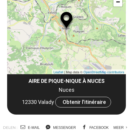
le
−
ma
la
le
co
Leaflet
| Map data ©
OpenStreetMap contributors
AIRE DE PIQUE-NIQUE À NUCES
Nuces
12330 Valady
Obtenir l'itinéraire
DELEN :
E-MAIL
MESSENGER
FACEBOOK
MEER