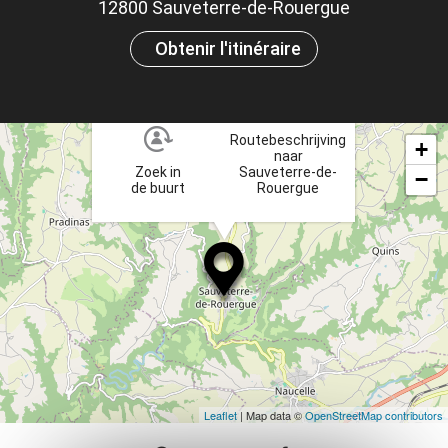
ou
12800 Sauveterre-de-Rouergue
et
Obtenir l'itinéraire
×
ta
Routebeschrijving
+
naar
Zoek in
Sauveterre-de-
−
de buurt
Rouergue
Leaflet
| Map data ©
OpenStreetMap contributors