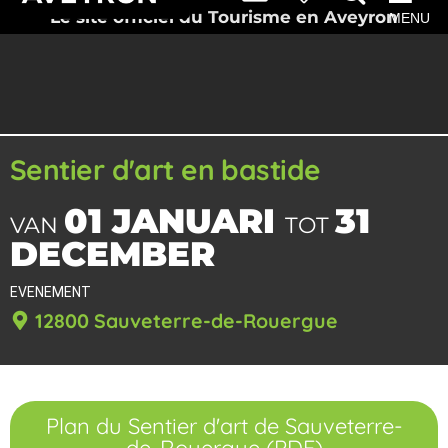
Le site officiel du Tourisme en Aveyron
MENU
Sentier d'art en bastide
01 JANUARI
31
VAN
TOT
DECEMBER
EVENEMENT
12800 Sauveterre-de-Rouergue
Plan du Sentier d'art de Sauveterre-