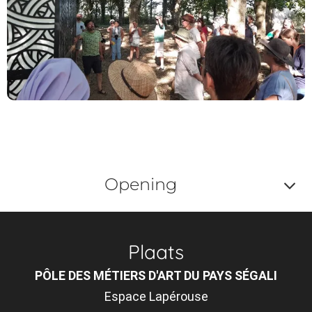
Opening
Af
o
Plaats
m
PÔLE DES MÉTIERS D'ART DU PAYS SÉGALI
le
Espace Lapérouse