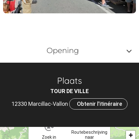
Opening
Af
o
Plaats
m
TOUR DE VILLE
le
12330 Marcillac-Vallon
Obtenir l'itinéraire
ou
×
et
ta
Routebeschrijving
+
Zoek in
naar