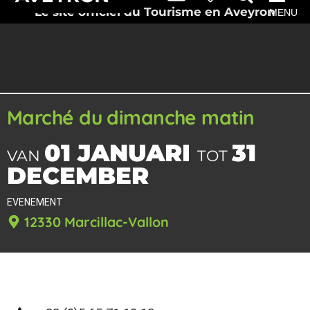
Le site officiel du Tourisme en Aveyron
MENU
Marché du dimanche matin
01 JANUARI
31
VAN
TOT
DECEMBER
EVENEMENT
12330 Marcillac-Vallon